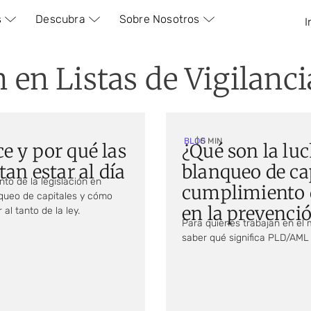
s
Descubra
Sobre Nosotros
I
n en Listas de Vigilanci
BLOG
| 5 MIN
 y por qué las
¿Qué son la luc
an estar al día
blanqueo de cap
to de la legislación en
cumplimiento 
nqueo de capitales y cómo
en la prevenció
al tanto de la ley.
Para quienes trabajan en el
saber qué significa PLD/AML