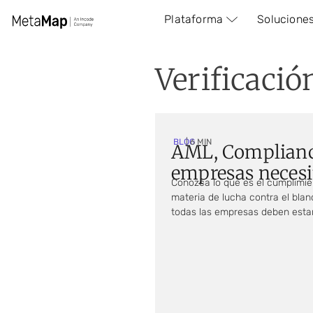
Plataforma
Solucione
Verificació
BLOG
| 6 MIN
AML, Compliance
empresas necesit
Conozca lo que es el cumplimien
materia de lucha contra el bla
todas las empresas deben estar 